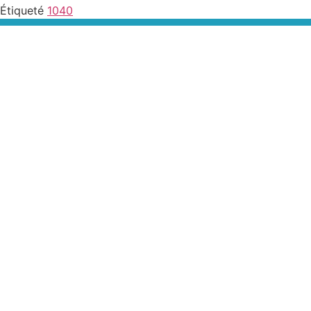
Étiqueté
1040
55, Grande RUE – 41290 Oucques
Tél : 02.54.77.41.87 – Port : 06.50.71.67.11