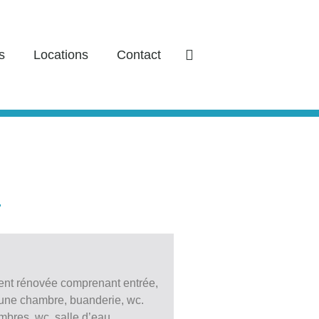
s
Locations
Contact
ent rénovée comprenant entrée,
, une chambre, buanderie, wc.
ambres, wc, salle d’eau.