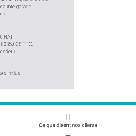
, double garage.
ons.
C
0€ HAI
e 8085,00€ TTC.
vendeur
ces Inclus
Ce que disent nos clients